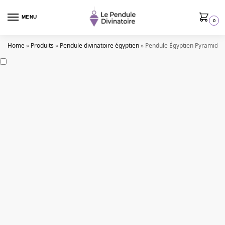
MENU
0
Home
»
Produits
»
Pendule divinatoire égyptien
»
Pendule Égyptien Pyramide 