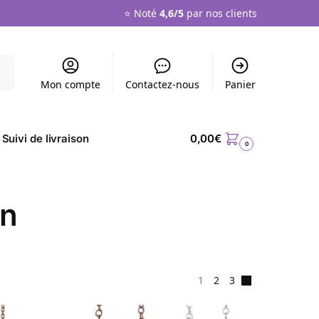
⭐️ Noté
4,6/5
par nos clients
che
Mon compte
Contactez-nous
Panier
 Suivi de livraison
0,00
€
0
en
1
2
3