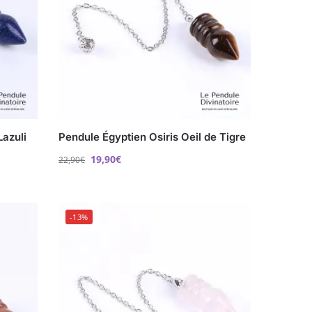
Lazuli
Pendule Égyptien Osiris Oeil de Tigre
19,90
€
22,90
€
-13%