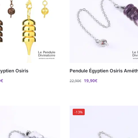
yptien Osiris
Pendule Égyptien Osiris Amét
0
€
19,90
€
22,90
€
-13%