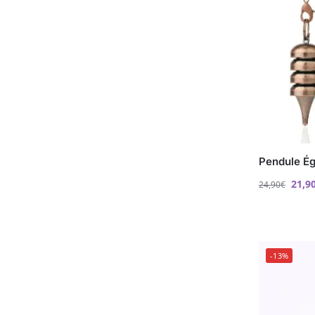
Pendule Ég
21,9
24,90
€
-13%