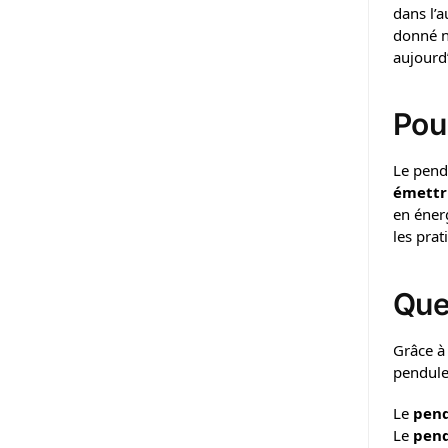
dans l’
donné n
aujourd
Pou
Le pendu
émettri
en éner
les prat
Que
Grâce à
pendules
Le
pend
Le
pend