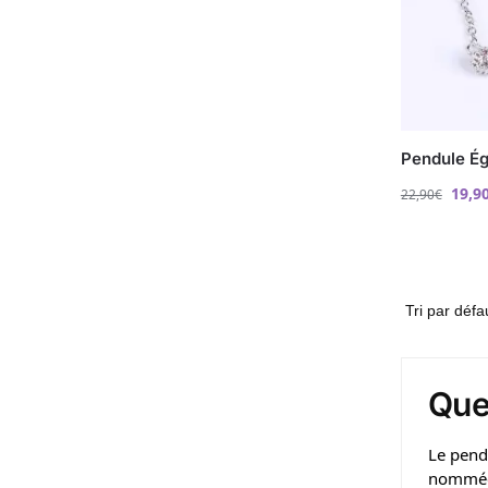
Pendule Ég
19,9
22,90
€
Quel
Le pendu
nommé