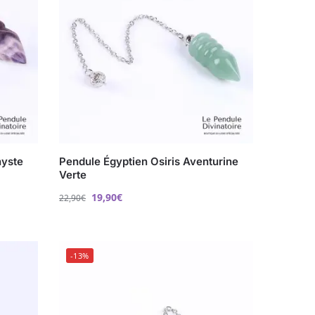
hyste
Pendule Égyptien Osiris Aventurine
Verte
19,90
€
22,90
€
-13%