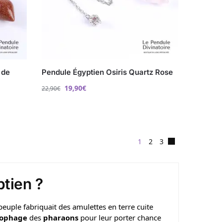
 de
Pendule Égyptien Osiris Quartz Rose
19,90
€
22,90
€
1
2
3
ptien ?
peuple fabriquait des amulettes en terre cuite
cophage
des
pharaons
pour leur porter chance