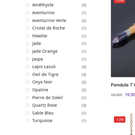
-20%
Améthyste
(3)
Aventurine
(1)
Aventurine Verte
(2)
Cristal de Roche
(1)
Howlite
(1)
Jade
(1)
Jade Orange
(1)
Jaspe
(1)
Lapis Lazuli
(3)
Oeil de Tigre
(3)
Onyx Noir
(2)
Pendule 7 
Opaline
(2)
19,9
24,90
€
Pierre de Soleil
(1)
Quartz Rose
(3)
Sable Bleu
(1)
-12%
Turquoise
(1)