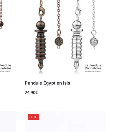
Pendule Égyptien Isis
24,90
€
-13%