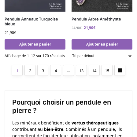
Pendule Anneaux Turquoise
Pendule Arbre Améthyste
bleue
21,90
€
24,90
€
21,90
€
Ajouter au panier
Ajouter au panier
Affichage de 1–12 sur 170 résultats
1
2
3
4
…
13
14
15
Pourquoi choisir un pendule en
pierre ?
Les minéraux bénéficient de
vertus thérapeutiques
contribuant au
bien-être
. Combinés à un pendule, ils
permettent de faciliter leur utilisation, notamment en