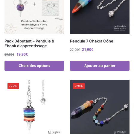
Pack Débutant – Pendule &
Pendule 7 Chakra Cône
Ebook d’apprentissage
21,90
€
27,90
€
19,90
€
39,80
€
Choix des options
Ajouter au panier
-22%
-20%