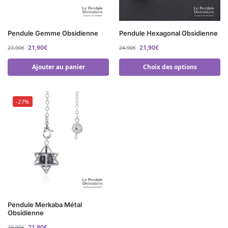
Pendule Gemme Obsidienne
Pendule Hexagonal Obsidienne
21,90
€
21,90
€
27,90
€
24,90
€
Ajouter au panier
Choix des options
-27%
Pendule Merkaba Métal
Obsidienne
21,90
€
29,90
€